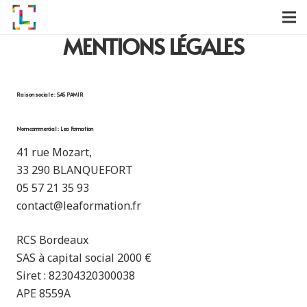
MENTIONS LÉGALES
Raison sociale :
SAS PAMIR
Nom commercial :
Lea Formation
41 rue Mozart,
33 290 BLANQUEFORT
05 57 21 35 93
contact@leaformation.fr
RCS Bordeaux
SAS à capital social 2000 €
Siret : 82304320300038
APE 8559A